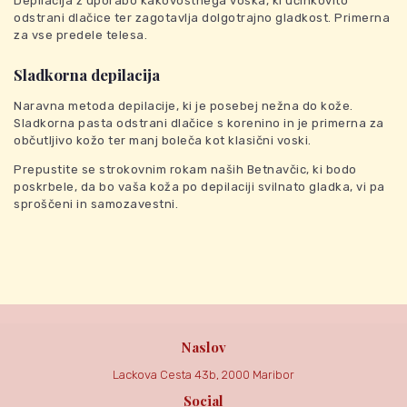
Depilacija z uporabo kakovostnega voska, ki učinkovito
odstrani dlačice ter zagotavlja dolgotrajno gladkost. Primerna
za vse predele telesa.
Sladkorna depilacija
Naravna metoda depilacije, ki je posebej nežna do kože.
Sladkorna pasta odstrani dlačice s korenino in je primerna za
občutljivo kožo ter manj boleča kot klasični voski.
Prepustite se strokovnim rokam naših Betnavčic, ki bodo
poskrbele, da bo vaša koža po depilaciji svilnato gladka, vi pa
sproščeni in samozavestni.
Naslov
Lackova Cesta 43b, 2000 Maribor
Social