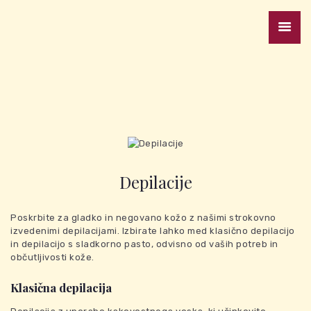
REZERVACIJA
TERMINA
Depilacije
DOMOV
Poskrbite za gladko in negovano kožo z našimi strokovno
izvedenimi depilacijami. Izbirate lahko med klasično depilacijo
BLOG
in depilacijo s sladkorno pasto, odvisno od vaših potreb in
občutljivosti kože.
KONTAKT
Klasična depilacija