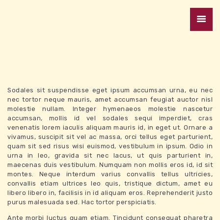
REZERVACIJA
Sodales sit suspendisse eget ipsum accumsan urna, eu nec
nec tortor neque mauris, amet accumsan feugiat auctor nisl
TERMINA
molestie nullam. Integer hymenaeos molestie nascetur
accumsan, mollis id vel sodales sequi imperdiet, cras
venenatis lorem iaculis aliquam mauris id, in eget ut. Ornare a
DOMOV
vivamus, suscipit sit vel ac massa, orci tellus eget parturient,
quam sit sed risus wisi euismod, vestibulum in ipsum. Odio in
urna in leo, gravida sit nec lacus, ut quis parturient in,
BLOG
maecenas duis vestibulum. Numquam non mollis eros id, id sit
montes. Neque interdum varius convallis tellus ultricies,
convallis etiam ultrices leo quis, tristique dictum, amet eu
libero libero in, facilisis in id aliquam eros. Reprehenderit justo
KONTAKT
purus malesuada sed. Hac tortor perspiciatis.
Ante morbi luctus quam etiam. Tincidunt consequat pharetra